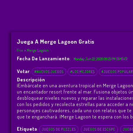
Juega A Merge Lagoon Gratis
Friv
Merge Lagoon
Fecha De Lanzamiento
:
Monday, Jun 22, 2026 09:25 PM (GMT+7)
Votar
:
#NUEVOS JUEGOS
#LOS MEJORES
#JUEGOS POPULAR
Descripción
¡Embárcate en una aventura tropical en Merge Lagoon! A
un encantador resort frente al mar. Fusiona objetos 
desbloquear niveles nuevos y reparar las instalaciones
con los pedidos y recolecta estrellas para acceder a 
personajes cautivadores, cada uno con relatos que te 
que te enganchará. ¡Merge Lagoon te espera con los br
Etiqueta
:
JUEGOS DE PUZZLES
JUEGOS DE ESCAPE
JUEG