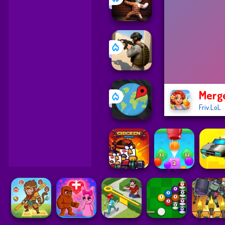
Merg
Friv.LoL