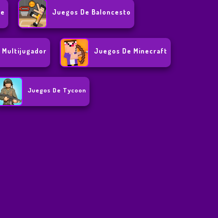
je
Juegos De Baloncesto
 Multijugador
Juegos De Minecraft
Juegos De Tycoon