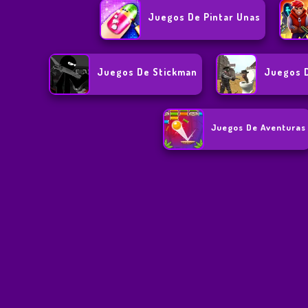
Juegos De Pintar Unas
Juegos De Stickman
Juegos 
Juegos De Aventuras