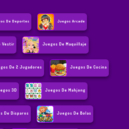
os De Deportes
Juegos Arcade
 Vestir
Juegos De Maquillaje
gos De 2 Jugadores
Juegos De Cocina
egos 3D
Juegos De Mahjong
s De Disparos
Juegos De Bolas