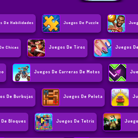
s De Habilidades
Juegos De Puzzle
Jueg
Juegos De Tiros
Juegos De
De Chicas
eo
Juegos De Carreras De Motos
Jue
os De Burbujas
Juegos De Pelota
Ju
 De Bloques
Juegos De Tetris
Juego