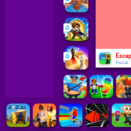
Escap
Friv.LoL