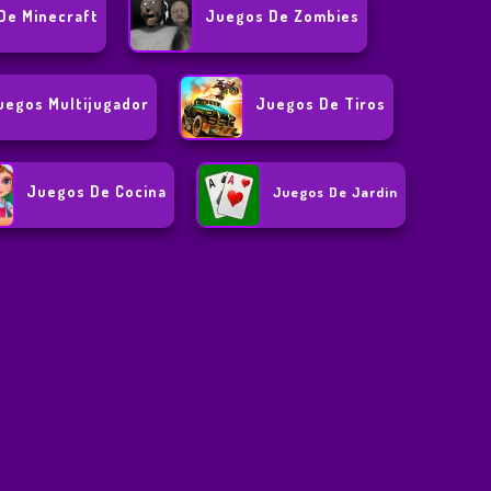
De Minecraft
Juegos De Zombies
uegos Multijugador
Juegos De Tiros
Juegos De Cocina
Juegos De Jardin