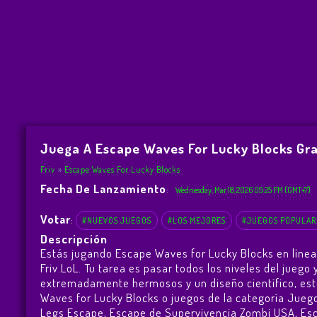
Juega A Escape Waves For Lucky Blocks Gra
Friv
Escape Waves For Lucky Blocks
Fecha De Lanzamiento
:
Wednesday, Mar 18, 2026 09:25 PM (GMT+7)
Votar
:
#NUEVOS JUEGOS
#LOS MEJORES
#JUEGOS POPULAR
Descripción
Estás jugando Escape Waves for Lucky Blocks en línea
Friv.LoL. Tu tarea es pasar todos los niveles del jueg
extremadamente hermosos y un diseño científico, est
Waves for Lucky Blocks o juegos de la categoría Juego
Legs Escape
,
Escape de Supervivencia Zombi USA
,
Es