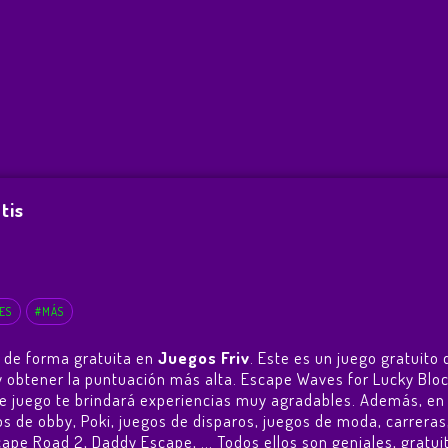
tis
ES
#MÁS
 de forma gratuita en
Juegos Friv
. Este es un juego gratuit
o y obtener la puntuación más alta. Escape Waves for Lucky Blo
e juego te brindará experiencias muy agradables. Además, e
s de obby, Poki, juegos de disparos, juegos de moda, carrera
cape Road 2
,
Daddy Escape
, ... Todos ellos son geniales, grat