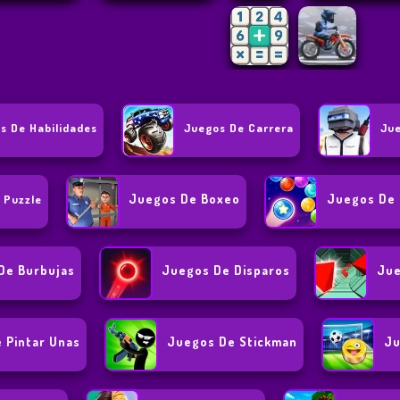
s De Habilidades
Juegos De Carrera
Jue
Juegos De Boxeo
Juegos De 
 Puzzle
De Burbujas
Juegos De Disparos
Jue
 Pintar Unas
Juegos De Stickman
Ju