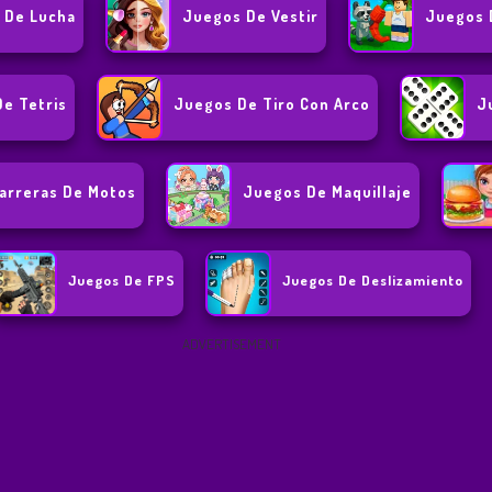
 De Lucha
Juegos De Vestir
Juegos 
e Tetris
Juegos De Tiro Con Arco
J
arreras De Motos
Juegos De Maquillaje
Juegos De FPS
Juegos De Deslizamiento
ADVERTISEMENT