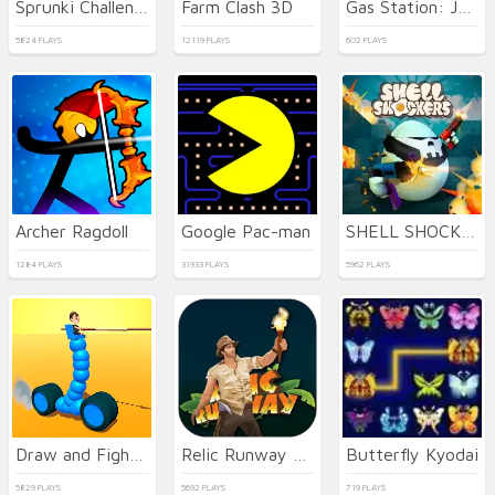
Sprunki Challenge
Farm Clash 3D
Gas Station: Junkyard Tycoon
5824 PLAYS
12119 PLAYS
602 PLAYS
Archer Ragdoll
Google Pac-man
SHELL SHOCKERS
1284 PLAYS
31933 PLAYS
5962 PLAYS
Draw and Fight: War Machines
Relic Runway Online
Butterfly Kyodai
5829 PLAYS
5692 PLAYS
719 PLAYS