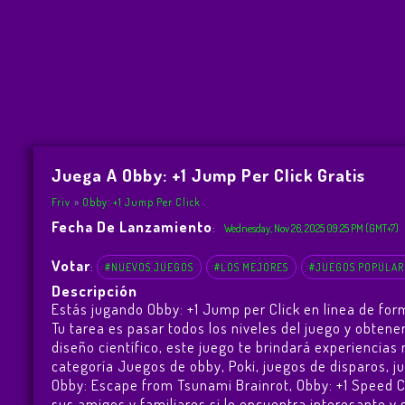
Juega A Obby: +1 Jump Per Click Gratis
Friv
Obby: +1 Jump Per Click
Fecha De Lanzamiento
:
Wednesday, Nov 26, 2025 09:25 PM (GMT+7)
Votar
:
#NUEVOS JUEGOS
#LOS MEJORES
#JUEGOS POPULAR
Descripción
Estás jugando Obby: +1 Jump per Click en línea de for
Tu tarea es pasar todos los niveles del juego y obten
diseño científico, este juego te brindará experienci
categoría Juegos de obby, Poki, juegos de disparos, 
Obby: Escape from Tsunami Brainrot
,
Obby: +1 Speed 
sus amigos y familiares si lo encuentra interesante y s