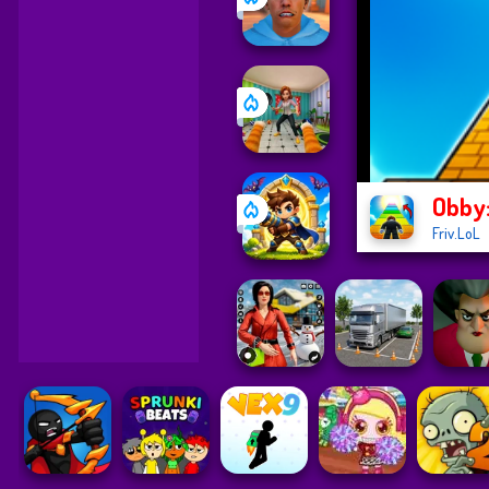
Obby:
Friv.LoL