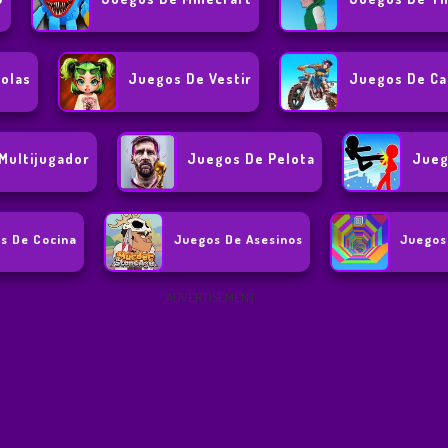
olas
Juegos De Vestir
Juegos De Ca
Multijugador
Juegos De Pelota
Jueg
s De Cocina
Juegos De Asesinos
Juegos
ADVERTISEMENT