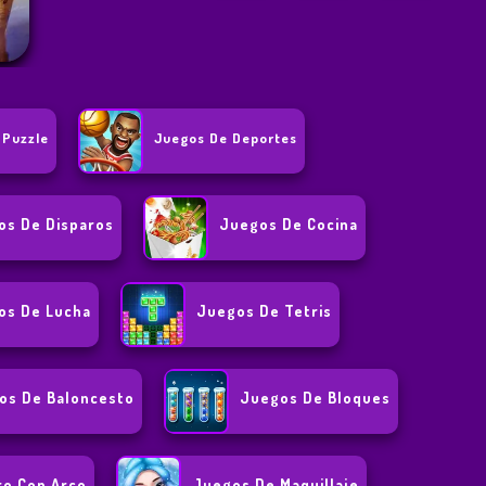
 Puzzle
Juegos De Deportes
os De Disparos
Juegos De Cocina
os De Lucha
Juegos De Tetris
os De Baloncesto
Juegos De Bloques
ro Con Arco
Juegos De Maquillaje