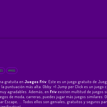
ES
#MÁS
ma gratuita en
Juegos Friv
. Este es un juego gratuito de Jue
er la puntuación más alta. Obby: +1 Jump per Click es un jue
as muy agradables. Además, en
Friv
existen multitud de juegos si
juegos de moda, carreras, puedes jugar más juegos similares:
O
Car Escape
, ... Todos ellos son geniales, gratuitos y seguros p
ignificativo!