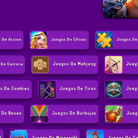
 De Accion
Juegos De Chicas
Juegos De
Juegos De Mahjong
Jueg
 De Carrera
s De Zombies
Juegos De Tiros
Jueg
 De Boxeo
Juegos De Burbujas
Jueg
D
Juegos De Minecraft
Juegos De Ti