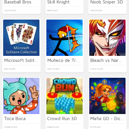
Baseball Bros
Skill Knight
Noob Sniper 3D
1424 PLAYS
869 PLAYS
4303 PLAYS
Microsoft Solitaire Collection
Muñeco de Trapo de Tiro con Arco
Bleach vs Naruto 3.3
6361 PLAYS
4307 PLAYS
21912 PLAYS
Toca Boca
Crowd Run 3D
Mafia GO - Dice Master
12988 PLAYS
9489 PLAYS
570 PLAYS