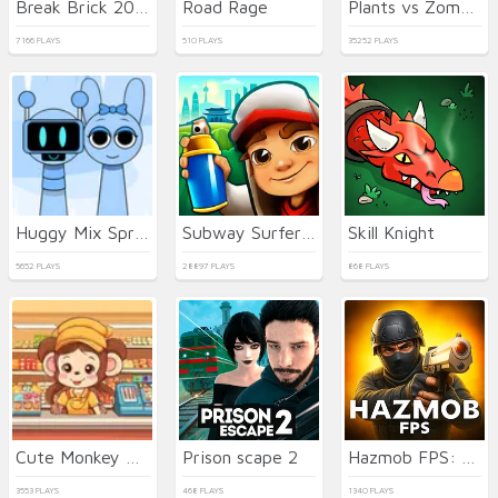
Break Brick 2024
Road Rage
Plants vs Zombies 2021
7166 PLAYS
510 PLAYS
35252 PLAYS
Huggy Mix Sprunki Music Box
Subway Surfers Seul
Skill Knight
5652 PLAYS
28897 PLAYS
868 PLAYS
Cute Monkey Mart
Prison scape 2
Hazmob FPS: Online Shooter
3553 PLAYS
468 PLAYS
1340 PLAYS