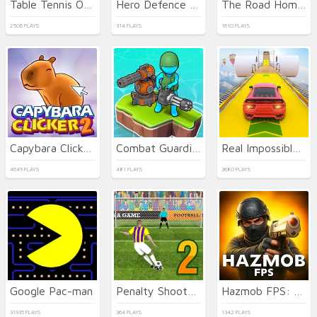
Table Tennis Open
Hero Defence King
The Road Home: Granny Escape
2506 PLAYS
314 PLAYS
1610 PLAYS
Capybara Clicker 2
Combat Guardian: Under Attack
Real Impossible Sky Tracks Car Driving
4649 PLAYS
481 PLAYS
3680 PLAYS
Google Pac-man
Penalty Shooters 2026
Hazmob FPS: Online Shooter
31935 PLAYS
364 PLAYS
1342 PLAYS