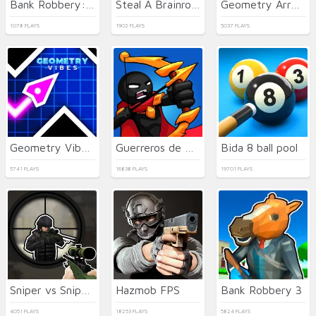
Bank Robbery: Escape
Steal A Brainrot Original 3D
Geometry Arrow
1078 PLAYS
1902 PLAYS
5037 PLAYS
Geometry Vibes 3D
Guerreros de Palo: Nueva Batalla
Bida 8 ball pool
5741 PLAYS
16838 PLAYS
19701 PLAYS
Sniper vs Sniper Online
Hazmob FPS
Bank Robbery 3
4051 PLAYS
18253 PLAYS
5824 PLAYS