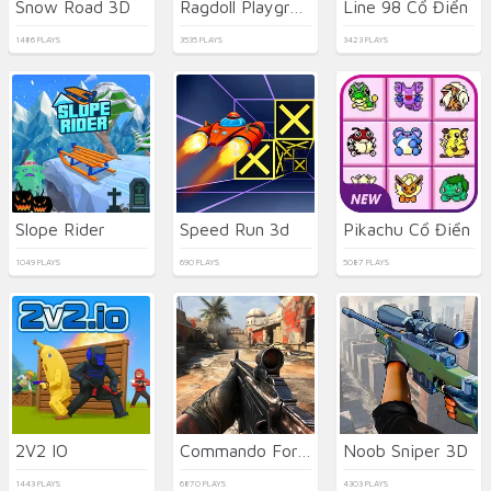
Snow Road 3D
Ragdoll Playground
Line 98 Cổ Điển
1486 PLAYS
3535 PLAYS
3423 PLAYS
Slope Rider
Speed Run 3d
Pikachu Cổ Điển
1049 PLAYS
690 PLAYS
5087 PLAYS
2V2 IO
Commando Force 2
Noob Sniper 3D
1443 PLAYS
6870 PLAYS
4303 PLAYS