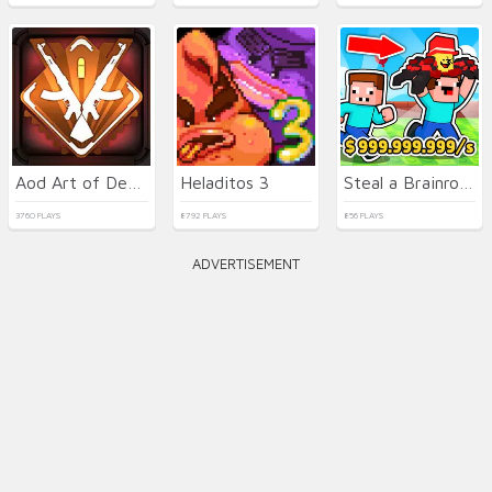
Aod Art of Defense
Heladitos 3
Steal a Brainrot with Noob and Pro!
3760 PLAYS
8792 PLAYS
856 PLAYS
ADVERTISEMENT