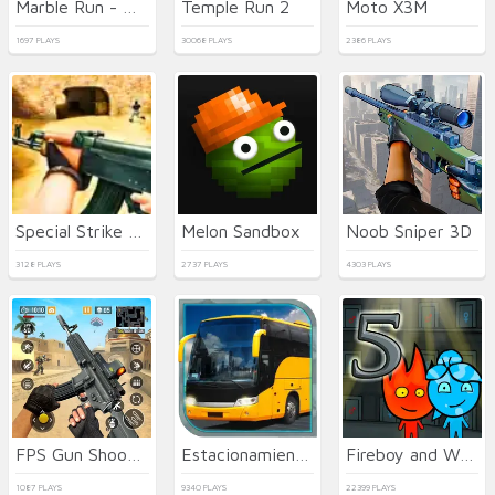
Marble Run - Ultimate Race!
Temple Run 2
Moto X3M
1697 PLAYS
30068 PLAYS
2386 PLAYS
Special Strike Operations
Melon Sandbox
Noob Sniper 3D
3128 PLAYS
2737 PLAYS
4303 PLAYS
FPS Gun Shooting Game 3D
Estacionamiento de Autobuses en 3D
Fireboy and Watergirl 5 Elements
1087 PLAYS
9340 PLAYS
22399 PLAYS