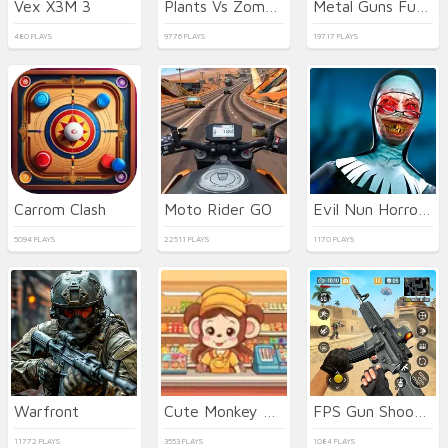
Vex X3M 3
Plants Vs Zombies 2022
Metal Guns Fury Beat Em Up
480 PLAYS
9776 PLAYS
19717 PLAYS
Carrom Clash
Moto Rider GO
Evil Nun Horror at School
5094 PLAYS
22511 PLAYS
1170 PLAYS
Warfront
Cute Monkey Mart
FPS Gun Shooting Game 3D
11772 PLAYS
3553 PLAYS
1084 PLAYS