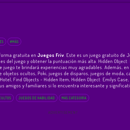
ES
#MÁS
 forma gratuita en
Juegos Friv
. Este es un juego gratuito de
veles del juego y obtener la puntuación más alta. Hidden Object
e juego te brindará experiencias muy agradables. Además, e
e objetos ocultos, Poki, juegos de disparos, juegos de moda, c
 Hotel
,
Find Objects - Hidden Item
,
Hidden Object: Emilys Case
,
s amigos y familiares si lo encuentra interesante y significati
CULTOS
JUEGOS DE HABILIDAD
MÁS CATEGORÍA
ADVERTISEMENT