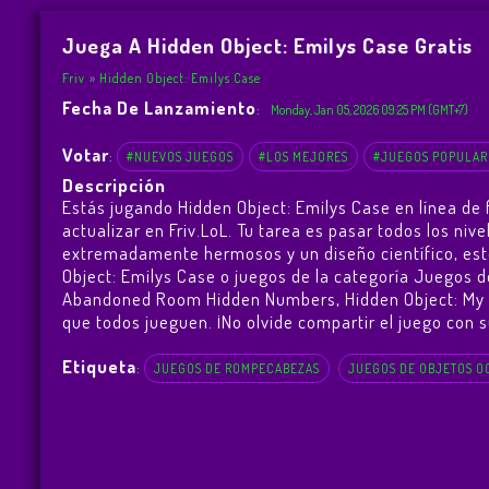
Juega A Hidden Object: Emilys Case Gratis
Friv
Hidden Object: Emilys Case
Fecha De Lanzamiento
:
Monday, Jan 05, 2026 09:25 PM (GMT+7)
Votar
:
#NUEVOS JUEGOS
#LOS MEJORES
#JUEGOS POPULAR
Descripción
Estás jugando Hidden Object: Emilys Case en línea de
actualizar en Friv.LoL. Tu tarea es pasar todos los ni
extremadamente hermosos y un diseño científico, est
Object: Emilys Case o juegos de la categoría Juegos d
Abandoned Room Hidden Numbers
,
Hidden Object: My
que todos jueguen. ¡No olvide compartir el juego con su
Etiqueta
:
JUEGOS DE ROMPECABEZAS
JUEGOS DE OBJETOS O