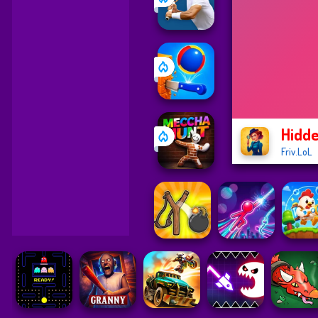
Hidde
Friv.LoL