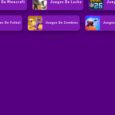
 De Minecraft
Juegos De Lucha
Jueg
os De Futbol
Juegos De Zombies
Juegos
ADVERTISEMENT