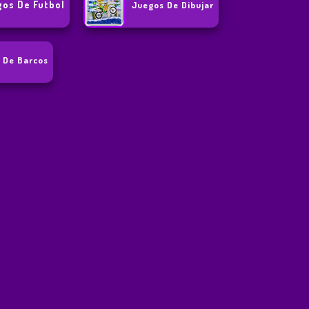
os De Futbol
Juegos De Dibujar
 De Barcos