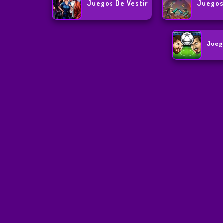
Juegos De Vestir
Juegos
Jueg