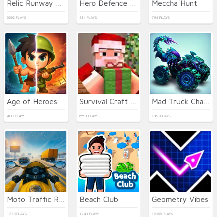
Relic Runway Online
Hero Defence King
Meccha Hunt
5692 PLAYS
314 PLAYS
794 PLAYS
Age of Heroes
Survival Craft Xmas Special
Mad Truck Challenge Special
400 PLAYS
6591 PLAYS
1363 PLAYS
Moto Traffic Rider
Beach Club
Geometry Vibes
1773 PLAYS
1241 PLAYS
11055 PLAYS