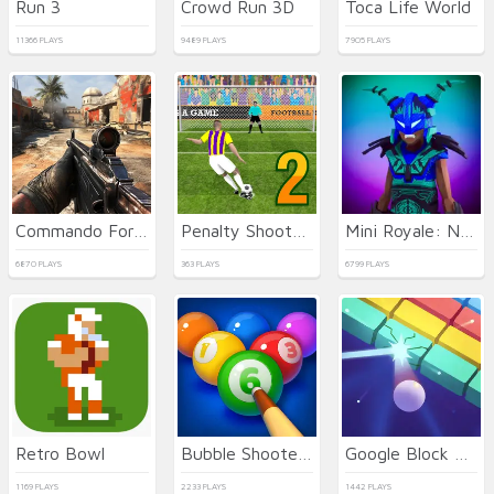
Run 3
Crowd Run 3D
Toca Life World
11366 PLAYS
9489 PLAYS
7905 PLAYS
Commando Force 2
Penalty Shooters 2026
Mini Royale: Nations
6870 PLAYS
363 PLAYS
6799 PLAYS
Retro Bowl
Bubble Shooter Billiard Pool
Google Block Breaker
1169 PLAYS
2233 PLAYS
1442 PLAYS