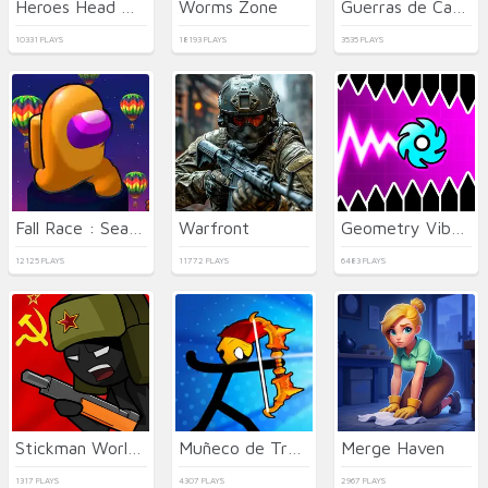
Heroes Head Ball
Worms Zone
Guerras de Camas
10331 PLAYS
18193 PLAYS
3535 PLAYS
Fall Race : Season 2
Warfront
Geometry Vibes X-Ball
12125 PLAYS
11772 PLAYS
6483 PLAYS
Stickman World Battle
Muñeco de Trapo de Tiro con Arco
Merge Haven
1317 PLAYS
4307 PLAYS
2967 PLAYS