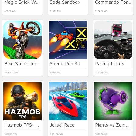
Magic Brick Wars
Soda Sandbox
Commando Force 2
462 PLAYS
213 PLAYS
6868 PLAYS
Bike Stunts Impossible
Speed Run 3d
Racing Limits
15087 PLAYS
690 PLAYS
12910 PLAYS
Hazmob FPS: Online Shooter
Jetski Race
Plants vs Zombies Hybrids
1340 PLAYS
4471 PLAYS
1029 PLAYS