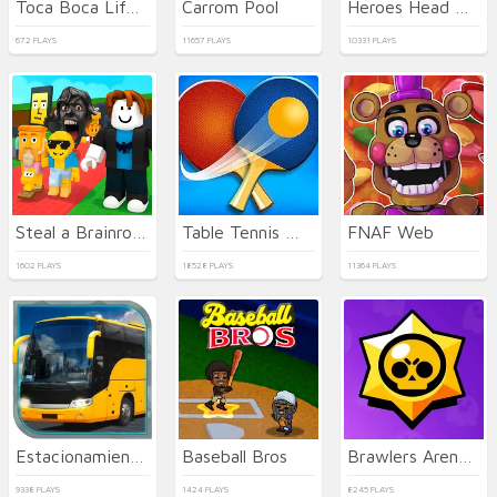
Toca Boca Life Town
Carrom Pool
Heroes Head Ball
672 PLAYS
11657 PLAYS
10331 PLAYS
Steal a Brainrot Arena 67
Table Tennis World Tour
FNAF Web
1602 PLAYS
18528 PLAYS
11364 PLAYS
Estacionamiento de Autobuses en 3D
Baseball Bros
Brawlers Arena Battle Stars
9338 PLAYS
1424 PLAYS
8245 PLAYS