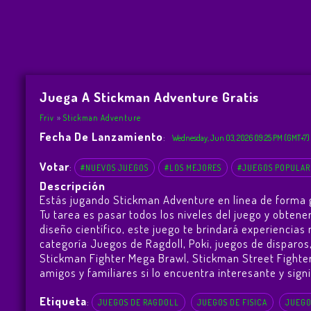
Juega A Stickman Adventure Gratis
Friv
Stickman Adventure
Fecha De Lanzamiento
:
Wednesday, Jun 03, 2026 09:25 PM (GMT+7)
Votar
:
#NUEVOS JUEGOS
#LOS MEJORES
#JUEGOS POPULAR
Descripción
Estás jugando Stickman Adventure en línea de forma 
Tu tarea es pasar todos los niveles del juego y obte
diseño científico, este juego te brindará experienci
categoría Juegos de Ragdoll, Poki, juegos de disparos
Stickman Fighter Mega Brawl
,
Stickman Street Fighte
amigos y familiares si lo encuentra interesante y signi
Etiqueta
:
JUEGOS DE RAGDOLL
JUEGOS DE FISICA
JUEGO