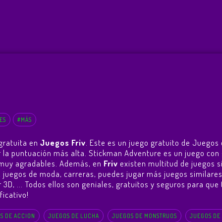
ES
#MÁS
gratuita en
Juegos Friv
. Este es un juego gratuito de Juegos 
ner la puntuación más alta. Stickman Adventure es un juego c
as muy agradables. Además, en
Friv
existen multitud de juegos s
, juegos de moda, carreras, puedes jugar más juegos similare
r 3D
, ... Todos ellos son geniales, gratuitos y seguros para qu
ficativo!
S DE ACCION
JUEGOS DE LUCHA
JUEGOS DE MONSTRUOS
JUEGOS DE