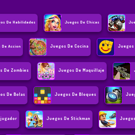
os De Habilidades
Juegos De Chicas
Ju
Juegos De Cocina
Juegos 
 De Accion
s De Zombies
Juegos De Maquillaje
os De Bolas
Juegos De Bloques
Jue
ijugador
Juegos De Stickman
Juegos