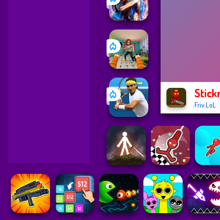
Stic
Friv.LoL