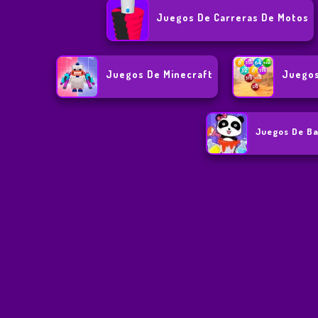
Juegos De Carreras De Motos
Juegos De Minecraft
Juegos
Juegos De Ba