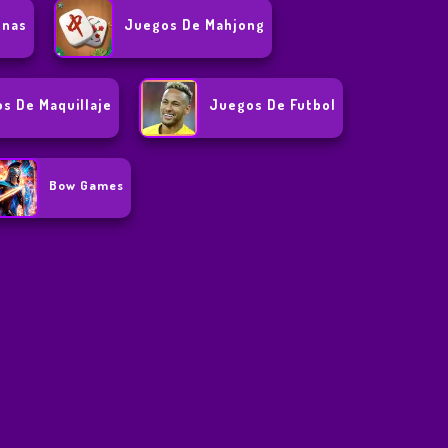
Unas
Juegos De Mahjong
s De Maquillaje
Juegos De Futbol
Bow Games