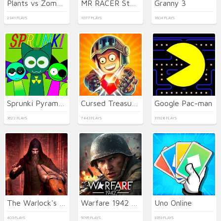
Plants vs Zombies 2 Gardendless
MR RACER Stunt Mania
Granny 3
2341 PLAYS
1077 PLAYS
1604 PLAYS
Sprunki Pyramixed
Cursed Treasure 2
Google Pac-man
3622 PLAYS
7443 PLAYS
31928 PLAYS
The Warlock's Prisoner
Warfare 1942 - online shooter
Uno Online
403 PLAYS
5095 PLAYS
3353 PLAYS