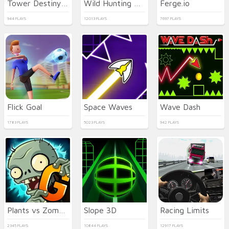
Tower Destiny Survive
Wild Hunting Clash
Ferge.io
944 PLAYS
12013 PLAYS
7697 PLAYS
Flick Goal
Space Waves
Wave Dash
1783 PLAYS
5023 PLAYS
942 PLAYS
Plants vs Zombies 2 Gardendless
Slope 3D
Racing Limits
2345 PLAYS
10844 PLAYS
12917 PLAYS