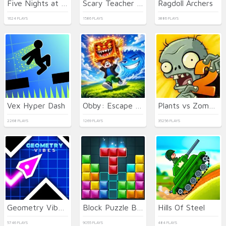
Five Nights at Epstein's Online
Scary Teacher 3D
Ragdoll Archers
1624 PLAYS
1586 PLAYS
3886 PLAYS
Vex Hyper Dash
Obby: Escape from Tsunami Brainrot
Plants vs Zombies 2021
2268 PLAYS
1269 PLAYS
35256 PLAYS
Geometry Vibes 3D
Block Puzzle Blast
Hills Of Steel
5746 PLAYS
9055 PLAYS
484 PLAYS