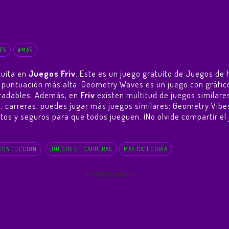
ES
#MÁS
tuita en
Juegos Friv
. Este es un juego gratuito de Juegos de 
 la puntuación más alta. Geometry Waves es un juego con grá
agradables. Además, en
Friv
existen multitud de juegos similar
a, carreras, puedes jugar más juegos similares:
Geometry Vibe
tuitos y seguros para que todos jueguen. ¡No olvide compartir e
 CONDUCCION
JUEGOS DE CARRERAS
MÁS CATEGORÍA
ADVERTISEMENT