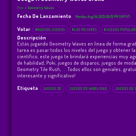
Friv
Geometry Waves
Fecha De Lanzamiento
:
Monday, Aug 04, 2025 09:25 PM (GMT+7)
Votar
:
#NUEVOS JUEGOS
#LOS MEJORES
#JUEGOS POPULAR
Descripción
Estás jugando Geometry Waves en línea de forma gra
tarea es pasar todos los niveles del juego y obtener
científico, este juego te brindará experiencias muy 
de habilidad, Poki, juegos de disparos, juegos de mod
Geometry Tile Rush
, ... Todos ellos son geniales, gra
interesante y significativo!
Etiqueta
:
JUEGOS 3D
JUEGOS DE HABILIDAD
JUEGOS DE