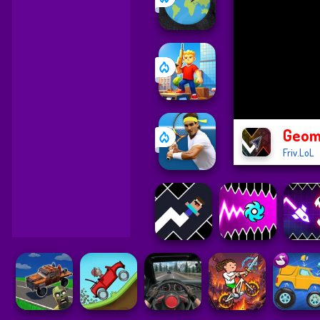
Geom
Friv.LoL