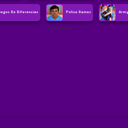
uegos De Diferencias
Police Games
Arm
ADVERTISEMENT