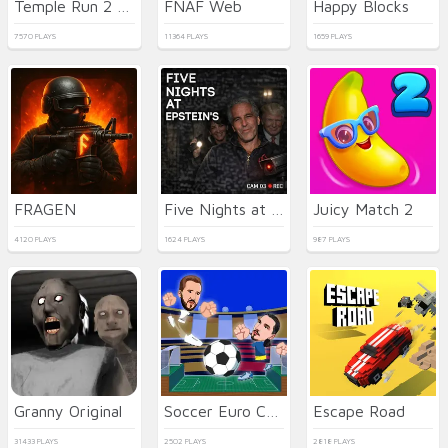
Temple Run 2 Holi Festival
FNAF Web
Happy Blocks
7570 PLAYS
11364 PLAYS
1659 PLAYS
FRAGEN
Five Nights at Epstein's Online
Juicy Match 2
4120 PLAYS
1624 PLAYS
987 PLAYS
Granny Original
Soccer Euro Cup 2025
Escape Road
31433 PLAYS
2502 PLAYS
2818 PLAYS