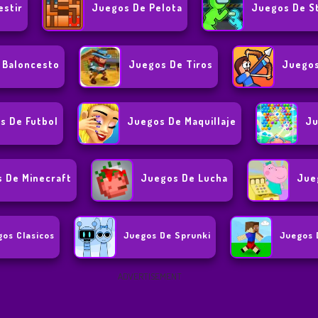
estir
Juegos De Pelota
Juegos De S
 Baloncesto
Juegos De Tiros
Juegos
s De Futbol
Juegos De Maquillaje
Ju
 De Minecraft
Juegos De Lucha
Jue
os Clasicos
Juegos De Sprunki
Juegos 
ADVERTISEMENT