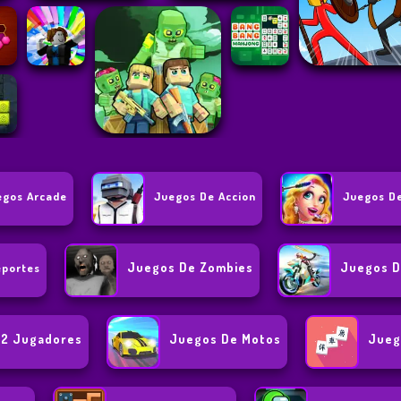
egos Arcade
Juegos De Accion
Juegos De
Juegos De Zombies
Juegos D
eportes
 2 Jugadores
Juegos De Motos
Jueg