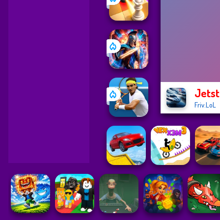
Jets
Friv.LoL