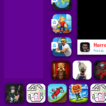
Horro
Friv.LoL