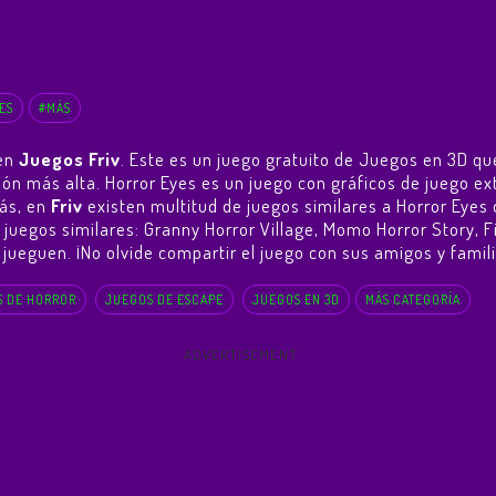
ES
#MÁS
 en
Juegos Friv
. Este es un juego gratuito de Juegos en 3D que
ción más alta. Horror Eyes es un juego con gráficos de juego 
ás, en
Friv
existen multitud de juegos similares a Horror Eyes 
 juegos similares:
Granny Horror Village
,
Momo Horror Story
,
F
jueguen. ¡No olvide compartir el juego con sus amigos y familia
 DE HORROR
JUEGOS DE ESCAPE
JUEGOS EN 3D
MÁS CATEGORÍA
ADVERTISEMENT