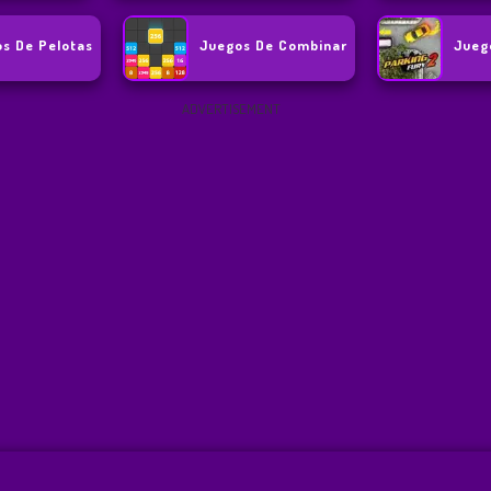
s De Pelotas
Juegos De Combinar
Jueg
ADVERTISEMENT