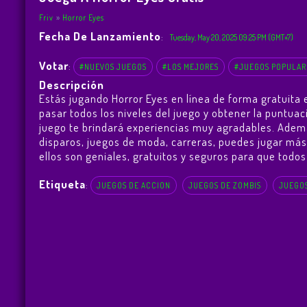
Friv
Horror Eyes
Fecha De Lanzamiento
:
Tuesday, May 20, 2025 09:25 PM (GMT+7)
Votar
:
#NUEVOS JUEGOS
#LOS MEJORES
#JUEGOS POPULAR
Descripción
Estás jugando Horror Eyes en línea de forma gratuita
pasar todos los niveles del juego y obtener la puntua
juego te brindará experiencias muy agradables. Adem
disparos, juegos de moda, carreras, puedes jugar más
ellos son geniales, gratuitos y seguros para que todos 
Etiqueta
:
JUEGOS DE ACCION
JUEGOS DE ZOMBIS
JUEGOS