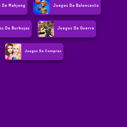
 De Mahjong
Juegos De Baloncesto
os De Burbujas
Juegos De Guerra
Juegos De Compras