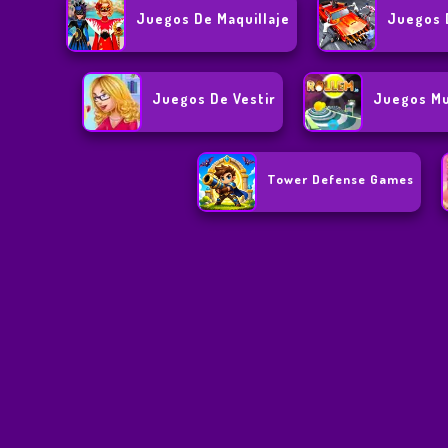
Juegos De Maquillaje
Juegos 
Juegos De Vestir
Juegos Mu
Tower Defense Games