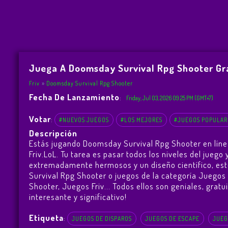
Juega A Doomsday Survival Rpg Shooter Gra
Friv
Doomsday Survival Rpg Shooter
Fecha De Lanzamiento
:
Friday, Jul 03, 2026 09:25 PM (GMT+7)
Votar
:
#NUEVOS JUEGOS
#LOS MEJORES
#JUEGOS POPULAR
Descripción
Estás jugando Doomsday Survival Rpg Shooter en líne
Friv.LoL. Tu tarea es pasar todos los niveles del jue
extremadamente hermosos y un diseño científico, est
Survival Rpg Shooter o juegos de la categoría Juegos 
Shooter
,
Juegos Friv
... Todos ellos son geniales, grat
interesante y significativo!
Etiqueta
:
JUEGOS DE DISPAROS
JUEGOS DE ESCAPE
JUEG