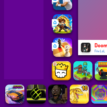
Dooms
Friv.LoL