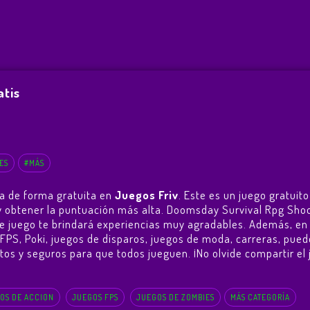
tis
ES
#MÁS
a de forma gratuita en
Juegos Friv
. Este es un juego gratui
go y obtener la puntuación más alta. Doomsday Survival Rpg Sho
e juego te brindará experiencias muy agradables. Además, e
FPS, Poki, juegos de disparos, juegos de moda, carreras, pued
uitos y seguros para que todos jueguen. ¡No olvide compartir el
OS DE ACCION
JUEGOS FPS
JUEGOS DE ZOMBIES
MÁS CATEGORÍA