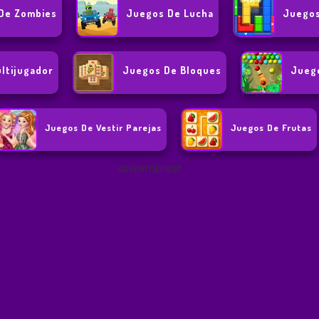
De Zombies
Juegos De Lucha
Juegos
ltijugador
Juegos De Bloques
Jueg
Juegos De Vestir Parejas
Juegos De Frutas
ADVERTISEMENT