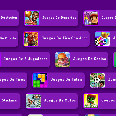
 De Accion
Juegos De Deportes
Juegos 
Juegos De Tiro Con Arco
J
De Puzzle
Juegos De 2 Jugadores
Juegos De Cocina
egos De Tiros
Juegos De Tetris
Jue
 Stickman
Juegos De Motos
Juegos 